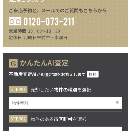
ご来店予約と、メールでのご質問もこちらから
0120-073-211
営業時間
10：00～18：30
定休日
月曜日午前中・水曜日
かんたんAI査定
不動産査定AI
が即査定額をお答えします
無料
売却したい
物件の種別
を選択
物件のある
市区町村
を選択