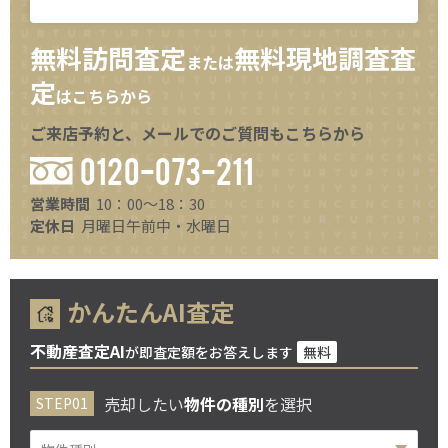
無料訪問査定
無料現地調査査
または
定
はこちらから
ご来店予約と、メールでのご質問もこちらから
0120-073-211
営業時間
10：00～18：30
定休日
月曜日午前中・水曜日
かんたんAI査定
不動産査定AI
が即査定額をお答えします
無料
売却したい
物件の種別
を選択