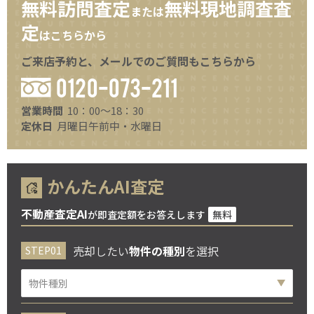
無料訪問査定
無料現地調査査
または
定
はこちらから
ご来店予約と、メールでのご質問もこちらから
0120-073-211
営業時間
10：00～18：30
定休日
月曜日午前中・水曜日
かんたんAI査定
不動産査定AI
が即査定額をお答えします
無料
売却したい
物件の種別
を選択