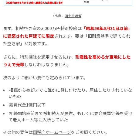
（出典：
国土交通省
）
まず、相続空き家の3,000万円特別控除は
「昭和56年5月31日以前」
に建築された戸建てに限定
されます。要は「旧耐震基準で建てられ
た空き家」が対象です。
さらに、特別控除を適用させるには、
耐震性を高めるか更地にした
うえで売却
しなければなりません。
次のように細かい要件も定められています。
相続から売却までに誰かに貸し付けたり、居住したりされていな
いもの
売買代金1億円以下
相続開始直前まで被相続人が居住、もしくは要介護認定等を受け
て老人ホーム等に入所していた
その他の要件は
国税庁ホームページ
をご参照ください。