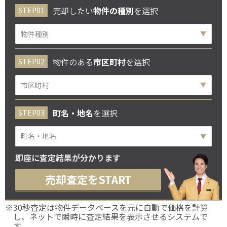
売却したい
物件の種別
を選択
物件のある
市区町村
を選択
町名・地名
を選択
町名・地名
即座に査定結果が分かります
売却査定をSTART
※30秒査定は物件データベースを元に自動で価格を計算
し、ネットで瞬時に査定結果を表示させるシステムで
す。