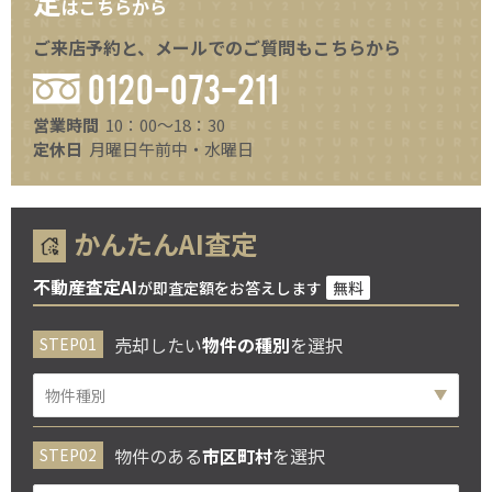
定
はこちらから
ご来店予約と、メールでのご質問もこちらから
0120-073-211
営業時間
10：00～18：30
定休日
月曜日午前中・水曜日
かんたんAI査定
不動産査定AI
が即査定額をお答えします
無料
売却したい
物件の種別
を選択
物件のある
市区町村
を選択