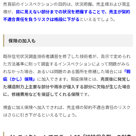
売買前のインスペクションの目的は、状況把握。売主様および買主
様が、
目に見えない部分までの状況を把握することで、売主が契約
不適合責任を負うリスクは格段に下がる
といえるでしょう。
保険の加入も
既存住宅状況調査技術者講習を修了した技術者が、告示で定められ
た方法基準に則って調査するインスペクションによって問題がみら
れなかった場合、あるいは問題のある箇所を修繕した場合には
「瑕
疵（かし）保険」
に加入できます。瑕疵保険とは、
売買後に発覚し
た構造耐力上主要な部分や雨水が侵入する部分に欠陥が生じた場合
に、修繕費用などを保証してくれる保険
です。
検査に加え保険へ加入できれば、売主様の契約不適合責任のリスク
はさらに引き下がるといえるでしょう。