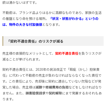
欲は湧かないはずです。
不動産は、ブランド品よりはるかに高額なものであり、家族の生活
の基盤となり命を預ける場所。
「状況・状態がわかる」というの
は、物件の大きな付加価値
となります。
「契約不適合責任」のリスクが減る
売主様の直接的なメリットとして、
契約不適合責任
を負うリスクが
減ることが挙げられます。
契約不適合責任とは、2020年の民法改正で「瑕疵（かし）担保責
任」に代わって不動産の売主が負わなければならなくなった責任で
す。この責任により、売却後に契約に適合していない欠陥などが発
覚した場合、売主様は
減額
や
修繕費用の負担
などをしなければなり
ません。また、
損害賠償請求
や
契約解除
にまで発展するおそれもあ
ります。