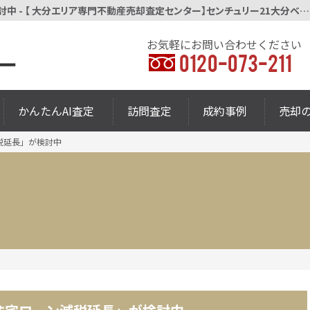
2021年も売り時は続く？「住宅ローン減税延長」が検討中 - 【 大分エリア専門不動産売却査定センター】センチュリー21大分ベスト不動産
お気軽にお問い合わせください
0120-073-211
かんたんAI査定
訪問査定
成約事例
売却
税延長」が検討中