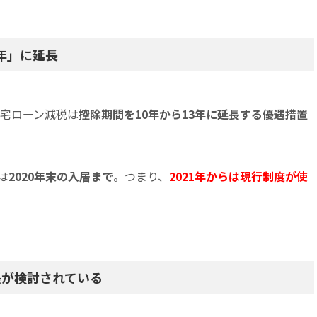
3年」に延長
住宅ローン減税は
控除期間を10年から13年に延長する優遇措置
は
2020年末の入居まで
。つまり、
2021年からは現行制度が使
長が検討されている