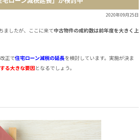
「住宅ローン減税延長」が検討中
2020年09月25日
ちましたが、ここに来て
中古物件の成約数は前年度を大きく上
制改正で
住宅ローン減税の延長
を検討しています。実施が決ま
続する大きな要因
となるでしょう。