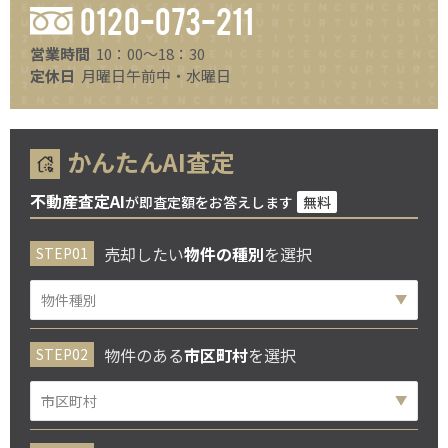
0120-073-211
営業時間
10：00～18：30
定休日
月曜日午前中・水曜日
かんたんAI査定
不動産査定AI
が即査定額をお答えします
無料
売却したい
物件の種別
を選択
物件のある
市区町村
を選択