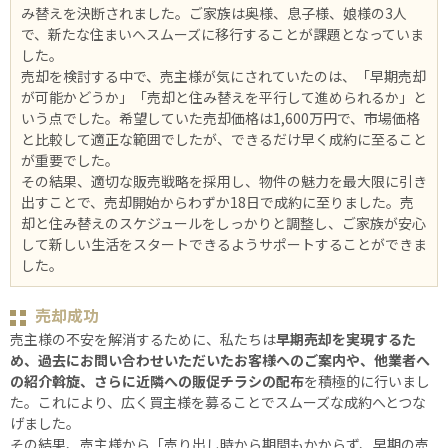
み替えを決断されました。ご家族は奥様、息子様、娘様の3人
で、新たな住まいへスムーズに移行することが課題となっていま
した。
売却を検討する中で、売主様が気にされていたのは、「早期売却
が可能かどうか」「売却と住み替えを平行して進められるか」と
いう点でした。希望していた売却価格は1,600万円で、市場価格
と比較して適正な範囲でしたが、できるだけ早く成約に至ること
が重要でした。
その結果、適切な販売戦略を採用し、物件の魅力を最大限に引き
出すことで、売却開始からわずか18日で成約に至りました。売
却と住み替えのスケジュールをしっかりと調整し、ご家族が安心
して新しい生活をスタートできるようサポートすることができま
した。
売却成功
売主様の不安を解消するために、私たちは
早期売却を実現するた
め、過去にお問い合わせいただいたお客様へのご案内や、他業者へ
の紹介斡旋、さらに近隣への販促チラシの配布
を積極的に行いまし
た。これにより、広く買主様を募ることでスムーズな成約へとつな
げました。
その結果、売主様から「売り出し時から期間もかからず、早期の売